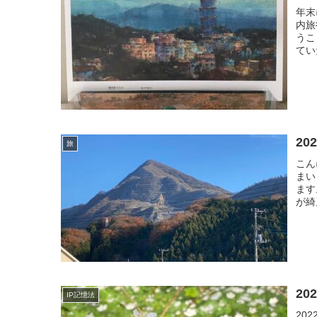
年末
内旅
うこ
てい
2
旅
こん
まい
ます
が綺
2
IP記憶法
20