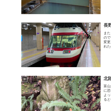
長
旅
また
ので
変更
れた
北
旅
富山
に恐
よっ
ると