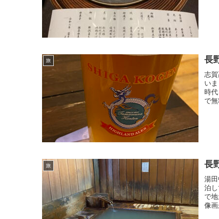
長
旅
志賀
いま
時代
で無
長
旅
湯田
泊し
で地
像画