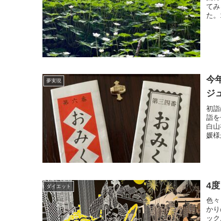
てみ
た。
今
夢実現
ジ
初詣
詣を
白山
媛様
4
ダイエット
色々
かり
ック