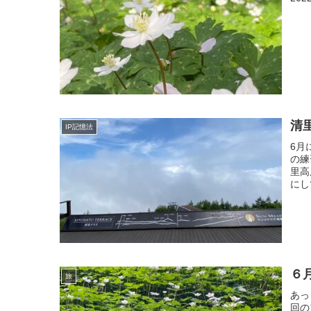
清
IP記憶法
6月
の練
里高
にし
６
旅
あっ
回の