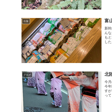
富
出版
新幹
んな
もと
した
北
グルメ
今月
今年
すが
って