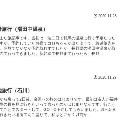
2020.11.28
野旅行（湯田中温泉）
また旅記事です。当初は一泊二日で群馬の温泉に行く予定だった
すが、予約していたお宿でコロちゃんが出たようで、急遽旅先を
。突然でなかなか予約取れずでしたが、長野県の湯田中温泉が取
ので行ってきました。新幹線で長野まで行ったら、長野...
2020.11.27
陸旅行（石川）
から戻って2日後、金沢への旅のはじまりです。最初は友人が福井
竜の骨を見に行きたいって言ったのがはじまりなんです。行こう
てことでスタートして、GO TO予約してもらいました。調べ始め
行きたい場所てんこ盛りで、私はとにかく以前か...