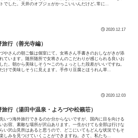
トでした。天井のオブジェがかっこいいんだけど､常に...
2020.12.17
野旅行（善光寺編）
づやさんの朝ご飯は個室にて。女将さん手書きのおしながきが添
れています。随所随所で女将さんのこだわりが感じられる良いお
した。朝から美味しそう〜このちょっとした段差がいいですね。
だけで美味しそうに見えます。手作り豆腐とほうれん草...
2020.12.03
野旅行（湯田中温泉・よろづや松籟荘）
先いつ海外旅行できるのか分からないですが、国内に目を向ける
いお宿、素敵な場所が沢山あります。一生かけても全部は行けな
らい沢山見所はあると思うので、どこにいてもどんな状況でもそ
楽しみを見つけていくことができますね。さて、私たち...