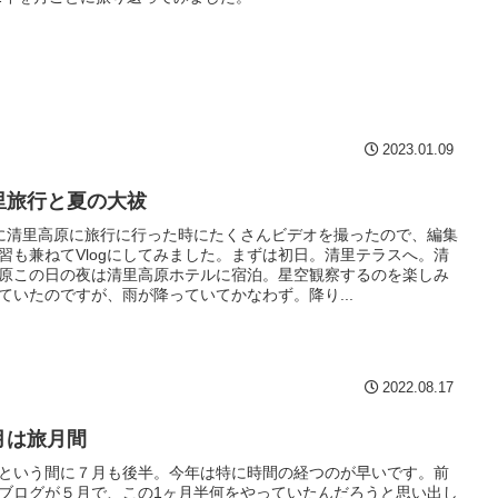
2023.01.09
里旅行と夏の大祓
に清里高原に旅行に行った時にたくさんビデオを撮ったので、編集
習も兼ねてVlogにしてみました。まずは初日。清里テラスへ。清
原この日の夜は清里高原ホテルに宿泊。星空観察するのを楽しみ
ていたのですが、雨が降っていてかなわず。降り...
2022.08.17
月は旅月間
という間に７月も後半。今年は特に時間の経つのが早いです。前
ブログが５月で、この1ヶ月半何をやっていたんだろうと思い出し