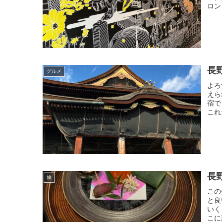
ロン
長
グルメ
よろ
えら
宿で
これ
長
旅
この
と良
いく
こに