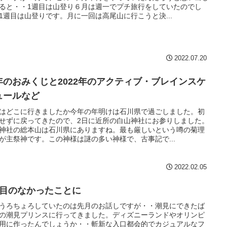
ると・・1週目は山登り６月は週一でプチ旅行をしていたのでし
1週目は山登りです。月に一回は高尾山に行こうと決...
2022.07.20
年のおみくじと2022年のアクティブ・ブレインスケ
ュールなど
はどこに行きましたか今年の年明けは石川県で過ごしました。初
せずに戻ってきたので、2日に近所の白山神社にお参りしました。
神社の総本山は石川県にありますね。最も厳しいという噂の菊理
が主祭神です。この神様は謎の多い神様で、古事記で...
2022.02.05
度目のなかったことに
うろちょろしていたのは先月のお話しですが・・潮見にできたば
の潮見プリンスに行ってきました。ディズニーランドやオリンピ
用に作ったんでしょうか・・斬新な入口都会的でカジュアルなフ