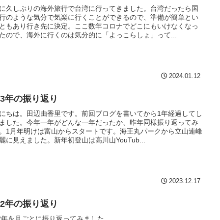
に久しぶりの海外旅行で台湾に行ってきました。台湾だったら国
行のような気分で気楽に行くことができるので、準備が簡単とい
ともあり行き先に決定。ここ数年コロナでどこにもいけなくなっ
たので、海外に行くのは気分的に「よっこらしょ」って...
2024.01.12
023年の振り返り
にちは。田辺由香里です。前回ブログを書いてから1年経過してし
ました。今年一年がどんな一年だったか、昨年同様振り返ってみ
。1月年明けは富山からスタートです。海王丸パークから立山連峰
麗に見えました。新年初登山は高川山YouTub...
2023.12.17
022年の振り返り
22年を月ごとに振り返ってみました。