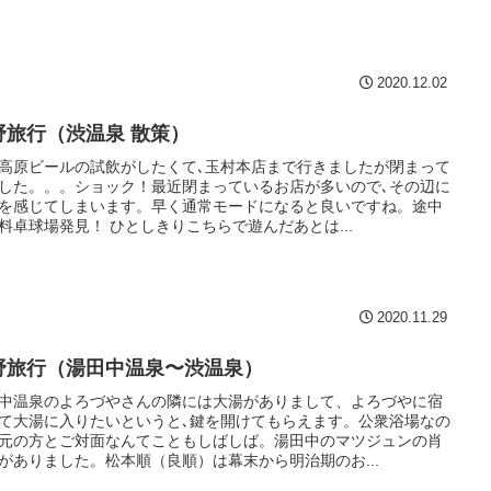
2020.12.02
野旅行（渋温泉 散策）
高原ビールの試飲がしたくて､玉村本店まで行きましたが閉まって
した。。。ショック！最近閉まっているお店が多いので､その辺に
を感じてしまいます。早く通常モードになると良いですね。途中
料卓球場発見！ ひとしきりこちらで遊んだあとは...
2020.11.29
野旅行（湯田中温泉〜渋温泉）
中温泉のよろづやさんの隣には大湯がありまして、よろづやに宿
て大湯に入りたいというと､鍵を開けてもらえます。公衆浴場なの
元の方とご対面なんてこともしばしば。湯田中のマツジュンの肖
がありました。松本順（良順）は幕末から明治期のお...