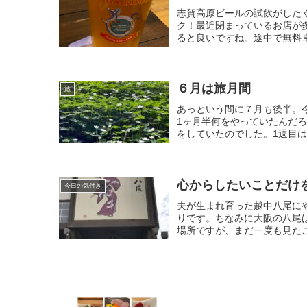
志賀高原ビールの試飲がした
ク！最近閉まっているお店が
ると良いですね。途中で無料卓
６月は旅月間
旅
あっという間に７月も後半。
1ヶ月半何をやっていたんだ
をしていたのでした。1週目は
心からしたいことだけ
今日の気付き
夫が生まれ育った越中八尾に
りです。ちなみに大阪の八尾
場所ですが、まだ一度も見たこ