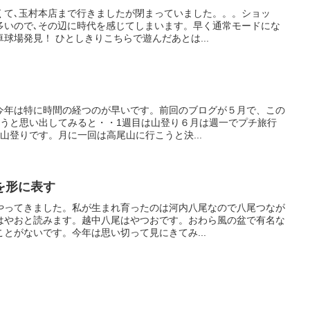
くて､玉村本店まで行きましたが閉まっていました。。。ショッ
多いので､その辺に時代を感じてしまいます。早く通常モードにな
球場発見！ ひとしきりこちらで遊んだあとは...
今年は特に時間の経つのが早いです。前回のブログが５月で、この
ろうと思い出してみると・・1週目は山登り６月は週一でプチ旅行
山登りです。月に一回は高尾山に行こうと決...
を形に表す
やってきました。私が生まれ育ったのは河内八尾なので八尾つなが
はやおと読みます。越中八尾はやつおです。おわら風の盆で有名な
とがないです。今年は思い切って見にきてみ...