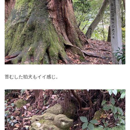
苔むした狛犬もイイ感じ。