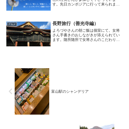
す。先日カンボジアに行って来られまし
た。おもしろいツアーが沢山あるので、
私もいつかお世話になってモンゴルを駆
け巡りたいです。→風の旅行社カンボジ
アと聞いてなんとも切ない思...
長野旅行（善光寺編）
グルメ
よろづやさんの朝ご飯は個室にて。女将
さん手書きのおしながきが添えられてい
ます。随所随所で女将さんのこだわりが
感じられる良いお宿でした。朝から美味
しそう〜このちょっとした段差がいいで
すね。これだけで美味しそうに見えま
す。手作り豆腐とほうれん草...
富山駅のシャンデリア