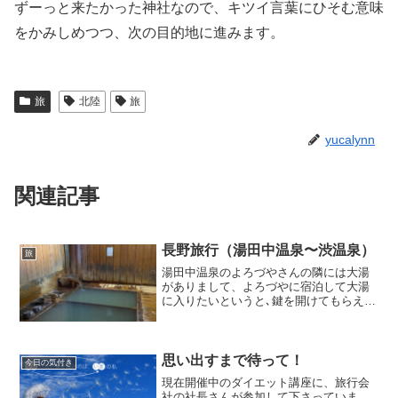
ずーっと来たかった神社なので、キツイ言葉にひそむ意味
をかみしめつつ、次の目的地に進みます。
旅
北陸
旅
yucalynn
関連記事
長野旅行（湯田中温泉〜渋温泉）
旅
湯田中温泉のよろづやさんの隣には大湯
がありまして、よろづやに宿泊して大湯
に入りたいというと､鍵を開けてもらえま
す。公衆浴場なので地元の方とご対面な
んてこともしばしば。湯田中のマツジュ
ンの肖像画がありました。松本順（良
順）は幕末から明治期のお...
思い出すまで待って！
今日の気付き
現在開催中のダイエット講座に、旅行会
社の社長さんが参加して下さっていま