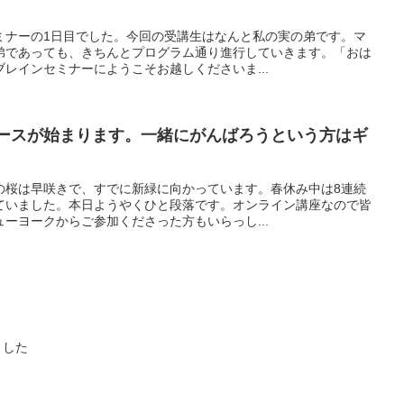
ミナーの1日目でした。今回の受講生はなんと私の実の弟です。マ
弟であっても、きちんとプログラム通り進行していきます。「おは
レインセミナーにようこそお越しくださいま...
コースが始まります。一緒にがんばろうという方はギ
の桜は早咲きで、すでに新緑に向かっています。春休み中は8連続
ていました。本日ようやくひと段落です。オンライン講座なので皆
ーヨークからご参加くださった方もいらっし...
ました