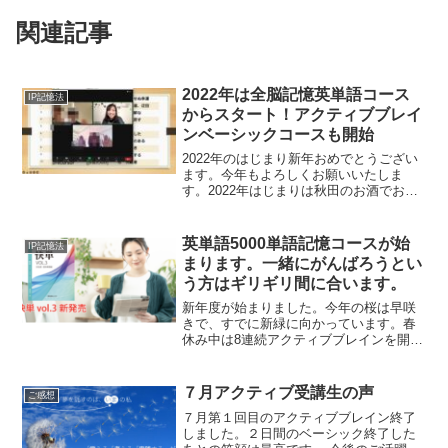
関連記事
2022年は全脳記憶英単語コース
IP記憶法
からスタート！アクティブブレイ
ンベーシックコースも開始
2022年のはじまり新年おめでとうござい
ます。今年もよろしくお願いいたしま
す。2022年はじまりは秋田のお酒でお祝
いしました。あっという間に松の内もお
わり、日常が戻ってきました。全脳記憶
英単語 導入編もはじまりました。昨日
英単語5000単語記憶コースが始
IP記憶法
からオンラインで全...
まります。一緒にがんばろうとい
う方はギリギリ間に合います。
新年度が始まりました。今年の桜は早咲
きで、すでに新緑に向かっています。春
休み中は8連続アクティブブレインを開催
していました。本日ようやくひと段落で
す。オンライン講座なので皆さん遠方か
らのご参加で、ニューヨークからご参加
７月アクティブ受講生の声
ご感想
くださった方もいらっし...
７月第１回目のアクティブブレイン終了
しました。２日間のベーシック終了した