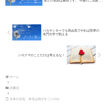
あとの笑顔は最高です。 今後のご活躍を
期待します。本日ご参加の皆様の感想は
こちら受講生の声ベーシックを受講され
たあと、プレミアムコースも参加希望頂
きまして 急遽開催決定...
バカヤンキーでも死ぬ気でやれば世界の
名門大学で戦える
シロクマのことだけは考えるな！
ホーム
読書法
日本の文化 本当は何がすごいのか