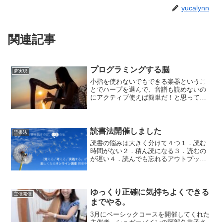
yucalynn
関連記事
プログラミングする脳
夢実現
小指を使わないでもできる楽器というこ
とでハープを選んで、音譜も読めないの
にアクティブ使えば簡単だ！と思って見
切り発車。小指の思い出始めてから気づ
いたこと。アクティブを駆使できるのは
ある程度上達してからでした・・・。そ
んなレベルじゃなかった。...
読書法開催しました
読書法
読書の悩みは大きく分けて４つ１．読む
時間がない２．積ん読になる３．読むの
が遅い４．読んでも忘れるアウトプット
読書法では上記４つのお悩みを一気に解
消します。午前中は読書に対する考え
方、本との向き合い方を学び午後からは
がっつりアウトプットワーク...
ゆっくり正確に気持ちよくできる
主催開催
までやる。
3月にベーシックコースを開催してくれた