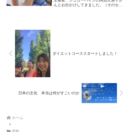
主催者、シュガーバインの阿部久美子さ
んとお出かけしてきました。（そのセミ
ナーの様子はこちら）手作りのお化粧品
いただきました。クオリティかなり高い
です。最近自分で作る時間がないので､こ
れからは全部私の肌に...
ダイエットコーススタートしました！
日本の文化 本当は何がすごいのか
ホーム
受験