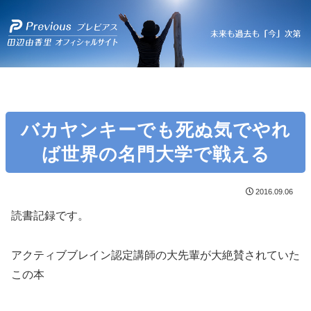
バカヤンキーでも死ぬ気でやれ
ば世界の名門大学で戦える
2016.09.06
読書記録です。
アクティブブレイン認定講師の大先輩が大絶賛されていた
この本