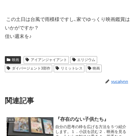
この土日は台風で雨模様ですし､家でゆっくり映画鑑賞は
いかがですか？
佳い週末を♪
映画
アイアンジャイアント
エリジウム
ダイバージェント3部作
リミットレス
映画
yucalynn
関連記事
『存在のない子供たち』
映画
自分の思考の枠を広げる方法を５つ紹介
します。１．小説を読む２．映画を見る