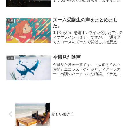
３．人からの勧めに乗る４．苦手なこと
をする５．いつもと違うことを選択する
脳の自動操縦機能に任せていると、自分
のルーティンの枠の中でぐるぐるぐるぐ
る回っているだけ。1日1...
ズーム受講生の声をまとめまし
映画
た。
3月くらいに急遽オンライン化したアクテ
ィブブレインセミナーですが、一通り全
てのコースをズームで開催し、感想文が
揃いましたのでこちらからご覧下さい。
一部抜粋と直筆PDFもリンクしてありま
す。オンライン受講生の声ついでに今ま
今週見た映画
映画
での感想文も年代と性...
今週見た映画一覧です。『天使のくれた
時間』ニコラス・ケイジとティア・レオ
ーニ出演のハートフルな物語。ドラえも
んの道具の中で一番欲しいものはなんで
すか？ときかれたら「もしもボックス」
なんですが、この映画は「もしもあのと
き別の決断をしていたら・...
新しい働き方