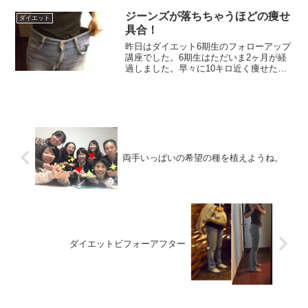
除機かけてくれました。しかもですよ、
「嬉しいわ〜！ありがと...
ジーンズが落ちちゃうほどの痩せ
ダイエット
具合！
昨日はダイエット6期生のフォローアップ
講座でした。6期生はただいま2ヶ月が経
過しました。早々に10キロ近く痩せた廣
江淳哉さんは名古屋在住のアクティブブ
レイン講師です。ご本人の痩せ方を見た
周りの方から、ダイエットコース開催の
ラブコールが届いて...
両手いっぱいの希望の種を植えようね。
ダイエットビフォーアフター