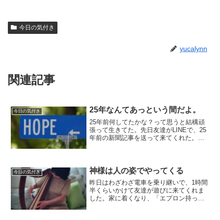
今日の気付き
yucalynn
関連記事
25年なんてあっという間だよ。
今日の気付き
25年前何してたかな？って思うと結構頑
張って生きてた。先日友達がLINEで、25
年前の新聞記事を送って来てくれた。私
の目から見ると、今と全く変わりない笑
顔の彼女がそこにいた。このあと結婚し
て子供産んで、あれこれ私とも一緒にい
ろんなこと目論ん...
神様は人の姿でやってくる
今日の気付き
昨日はわざわざ電車を乗り継いで、1時間
半くらいかけて友達が遊びに来てくれま
した。家に着くなり、「エプロン持って
来たの！何からする？」って言って、洗
い物、風呂掃除、トイレ掃除、家中の掃