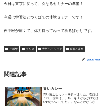
今日は東京に戻って、次なるセミナーの準備！
今週は学習法とつくばでの体験セミナーです！
夜中喉が痛くて、体力持ってねって祈るばかりです。
ご感想
グルメ
大阪ベーシック
研修&講座
yucalynn
関連記事
青いカレー
グルメ
青い富士山カレーを食べました。理想は
これ。現実は。。ルーを上からかけては
いけないのでした。。なんとかならない
かなと思って､フライドオニオンを追加。