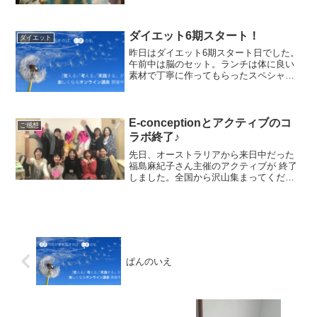
微妙〜。青い食べ物はどうなんでしょ
う・・お味はココナツカレーでした。食
べ終わったあと､舌が青く...
ダイエット6期スタート！
ダイエット
昨日はダイエット6期スタート日でした。
午前中は脳のセット。ランチは体に良い
素材で丁寧に作ってもらったスペシャル
プレートです。ランチの後は外にでてア
クティブメソッドの練習をしました。今
日からいよいよ3ヶ月のダイエットが本格
的にはじまります。ご...
E-conceptionとアクティブのコ
ご感想
ラボ終了♪
先日、オーストラリアから来日中だった
福島麻紀子さん主催のアクティブが 終了
しました。全国から沢山集まってくださ
いました。 長野、大阪、仙台、愛知、静
岡、埼玉、東京、そしてオーストラリ
ア！はじめましてのお顔あわせでした
が、1日目ランチタイムに...
ぱんのいえ