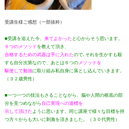
受講生様ご感想（一部抜粋）
■受講を追えた今、
来てよかった
と心からそう思います。
６つのメソッド
を教えて頂き、
合格するための武器は手に入れた
ので､それを生かすも殺
すも自分次第なので、あとは６つの
メソッドを
駆使して勉強
に取り組み私自身に落とし込んでいきます。
（３２歳男性）
■一つ一つの技法もさることながら、脳や人間の根底の部
分を見つめながら
自己実現への道標を
示して頂けた
ように思います。同じ講座で様々な目標を持
つ方々からも大いに刺激を頂きました。（３０代男性）