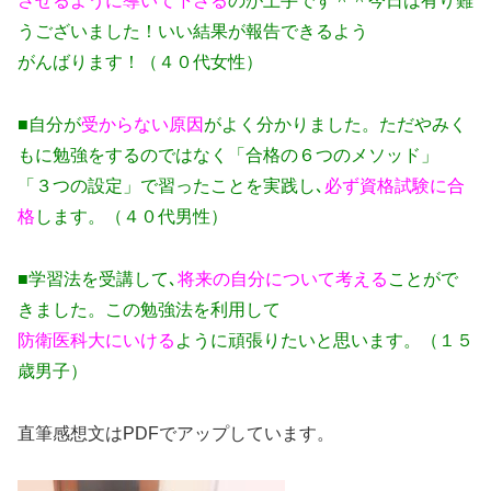
させるように導いて下さる
のが上手です＾＾今日は有り難
うございました！いい結果が報告できるよう
がんばります！（４０代女性）
■自分が
受からない原因
がよく分かりました。ただやみく
もに勉強をするのではなく「合格の６つのメソッド」
「３つの設定」で習ったことを実践し､
必ず資格試験に合
格
します。（４０代男性）
■学習法を受講して､
将来の自分について考える
ことがで
きました。この勉強法を利用して
防衛医科大にいける
ように頑張りたいと思います。（１５
歳男子）
直筆感想文はPDFでアップしています。