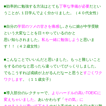
■効率的に勉強する方法はとても
丁寧な準備が必要
だとい
うことが､１日学んでよく分かりました。（４０代女性）
■自分の
学習のツメの甘さを痛感
し､さらに娘が中学受験
という大変なことを日々やっているのかと
思い知らされました。
私も一緒に勉強しよう
と思いま
す！！（４２歳女性）
■こんなことでいいんだと思いました。もっと難しいこと
をするのかなと思ったら違っていてびっくりしました。
でもこうすれば成績が上がるんだなーと思うと
すごくワク
ワクします
。（１１歳女子）
■導入部分のレクチャーで、
よりハードルの高いTOEICに
変えちゃいました。
あいかわらず「
その気」に