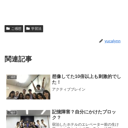
ご感想
学習法
yucalynn
関連記事
想像してた10倍以上も刺激的でし
ご感想
た！
アクティブブレイン
記憶障害？自分にかけたブロッ
ご感想
ク？
宿泊したホテルのエレベーター前の生け