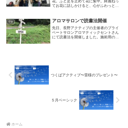
花。ふと足を止めて花に集中。綺麗ねっ
てお花に話しかけると、心がふわっと軽
くなります。何かに集中することによっ
て、心に喜びが生まれます｡それを実感し
た朝でした。食事をするときも綺麗に盛
アロマサロンで読書法開催
受験
るというとで､視覚から...
先日、長野アクティブの主催者のプライ
ベートサロンアロマティックセントさん
にて読書法を開催しました。施術用のベ
ッドが机代わりです。アロマの香りでリ
ラックスしながら、お昼のランチは八ヶ
岳が見えるカフェにて。素敵なお店なの
で入る前に撮影大会となり...
つくばアクティブ〜雷様のプレゼント〜
５月ベーシック
ホーム