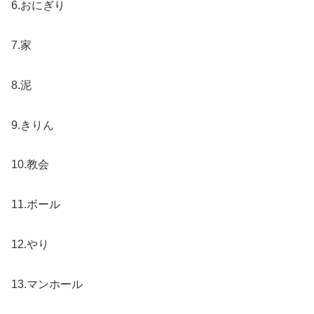
6.おにぎり
7.家
8.泥
9.きりん
10.教会
11.ボール
12.やり
13.マンホール