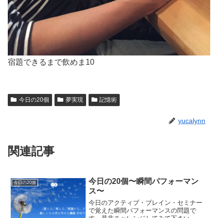
宿題できるまで飲めま10
今日の20個
夢実現
記憶術
yucalynn
関連記事
今日の20個〜瞬間パフォーマン
今日の20個
ス〜
今日のアクティブ・ブレイン・セミナー
で覚えた瞬間パフォーマンスの問題で