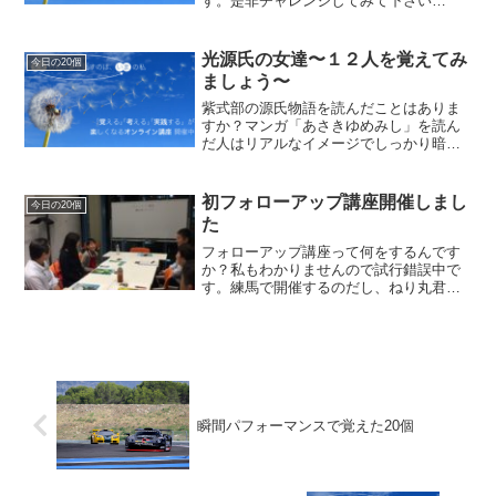
す。是非チャレンジしてみて下さい
ね〜。1．時計2，消しゴム3，沖縄4，ロ
ーストビーフ5．テーブル6．サッカー7．
宇宙８．スニーカー９．携帯電話１０．
光源氏の女達〜１２人を覚えてみ
今日の20個
先生１１．AKB48１...
ましょう〜
紫式部の源氏物語を読んだことはありま
すか？マンガ「あさきゆめみし」を読ん
だ人はリアルなイメージでしっかり暗記
できていますよね。歴史上名を残すプレ
イボーイ光源氏がどれほど素敵な男性だ
ったのか逢ってみたいですね〜。そこで
初フォローアップ講座開催しまし
今日の20個
「今日の２０個」は光源氏...
た
フォローアップ講座って何をするんです
か？私もわかりませんので試行錯誤中で
す。練馬で開催するのだし、ねり丸君の
ファイル並べてみよう！と思い立ったの
は開始３０分前。横の売店で買いまし
た。練馬大根と馬から生まれたゆるキャ
ラです。見慣れてくると結構...
瞬間パフォーマンスで覚えた20個