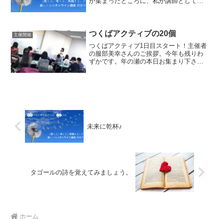
か集まったところに、私が講師として出
向く開催方法です。クローズド開催なの
で、お知り合いの方と安心してご受講頂
けます。国内、国外何処へでも参りま
す。さて、今日のセミナーで...
つくばアクティブの20個
主催開催
つくばアクティブ1日目スタート！主催者
の服部美幸さんのご挨拶。今年も残りわ
ずかです。年の瀬の本日お集まり下さっ
た受講生の皆様の平均年齢はかなり若い
です！本日の瞬間記憶パフォーマンスの
20個はこちら。1.スポーツ2.カシミア3.机
4.さつまい...
未来に乾杯♪
タゴールの詩を覚えてみましょう。
ホーム