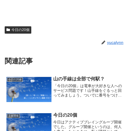
今日の20個
yucalynn
関連記事
山の手線は全部で何駅？
今日の20個
「今日の20個」は電車が大好きな人への
サービス問題です！山手線をぐるっと回
ってみましょう。ついでに番号をつけて
おくと色々使える場面が増えます。で
も、そのままつなげるだけでもいいで
す。1.東京2.神田3.秋葉原4.御徒町5.上野
6.鶯谷7.日...
今日の20個
主催開催
今日はアクティブブレイングループ開催
でした。グループ開催というのは、何人