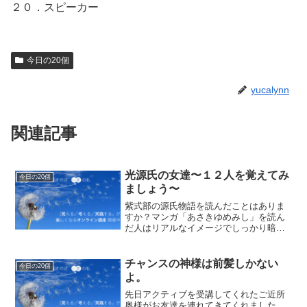
２０．スピーカー
今日の20個
yucalynn
関連記事
光源氏の女達〜１２人を覚えてみ
今日の20個
ましょう〜
紫式部の源氏物語を読んだことはありま
すか？マンガ「あさきゆめみし」を読ん
だ人はリアルなイメージでしっかり暗記
できていますよね。歴史上名を残すプレ
イボーイ光源氏がどれほど素敵な男性だ
ったのか逢ってみたいですね〜。そこで
チャンスの神様は前髪しかない
今日の20個
「今日の２０個」は光源氏...
よ。
先日アクティブを受講してくれたご近所
奥様がお友達を連れてきてくれました。