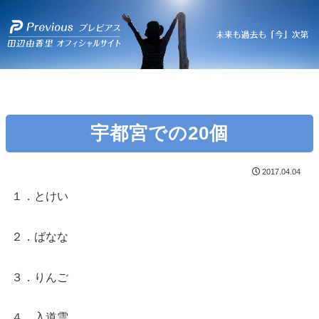
宇都宮での20個
2017.04.04
１．とけい
２．ばなな
３．りんご
４．入道雲