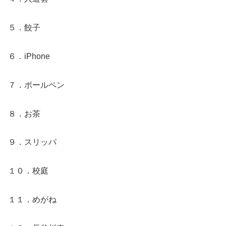
５．餃子
６．iPhone
７．ボールペン
８．お茶
９．スリッパ
１０．校庭
１１．めがね