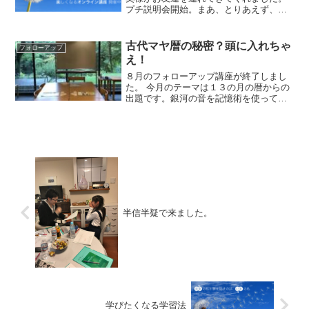
プチ説明会開始。まあ、とりあえず、感
想文お読み下さいまし。この2年間で受講
して下さった方のご感想、ファイル4冊に
なっています。百聞は一見にしかずなの
古代マヤ暦の秘密？頭に入れちゃ
フォローアップ
で、20個の瞬間記憶...
え！
８月のフォローアップ講座が終了しまし
た。 今月のテーマは１３の月の暦からの
出題です。銀河の音を記憶術を使って覚
えました。とはいえ、私自身が１３の月
の暦に詳しいのか？というと全く無知で
して、 ただわけのわからない表でも記憶
術使えば覚えられちゃ...
半信半疑で来ました。
学びたくなる学習法