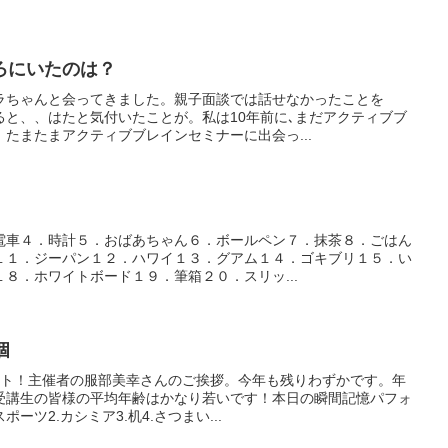
ろにいたのは？
ラちゃんと会ってきました。親子面談では話せなかったことを
ると、、はたと気付いたことが。私は10年前に､まだアクティブブ
たまたまアクティブブレインセミナーに出会っ...
電車４．時計５．おばあちゃん６．ボールペン７．抹茶８．ごはん
１１．ジーパン１２．ハワイ１３．グアム１４．ゴキブリ１５．い
８．ホワイトボード１９．筆箱２０．スリッ...
個
ート！主催者の服部美幸さんのご挨拶。今年も残りわずかです。年
受講生の皆様の平均年齢はかなり若いです！本日の瞬間記憶パフォ
ーツ2.カシミア3.机4.さつまい...