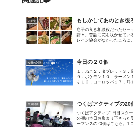
もしかしてあのとき後
人間学
息子の良き相談役だったセー
諸々。昔話に花を咲かせてい
レイン協会がなかったころに、
今日の２０個
今日の20個
１．ねこ２．タブレット３．
９．ポケモン１０．ラーメン
す１６．ヨーロッパ１７．耳１
つくばアクティブの20
主催開催
つくばアクティブ1日目スタ
の瀬の本日お集まり下さった
ーマンスの20個はこちら。1.スポ