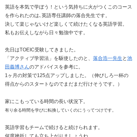
英語を本気で学ぼう！という気持ちに火がつくこのコース
を作られたのは､英語専任講師の落合先生です。
決して楽じゃないけど楽しくて続けたくなる英語学習。
私もお伝えしながら日々勉強中です。
先日はTOEIC受験してきました。
「アクティブ学習法」を駆使したのと、
落合浩一先生
と
池
田義博さん
のアドバイスを参考に。
1ヶ月の対策で125点アップしました。（伸びしろ一杯の
得点からのスタートなのでまだまだ行けそうです。）
家にこもっている時間の長い状況下。
有り余る時間を学びに転換していくのにうってつけです。
英語学習もチームで続けると続けられます。
何度挫折しても立ち上がりましょうね。