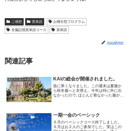
ご感想
英単語
お稽古型プログラム
全脳記憶英単語コース
英単語
yucalynn
関連記事
KAIの総会が開催されました。
大人のための中学英語
急に寒くなりました。この週末は夏服か
ら秋冬服へと衣替え。今年は特に外に出
なかったので､ほとんど着なかった服が多
く、このままステイホームが続いたら本
当にミニマム生活ができそうです。土曜
日は英語学習コミュニティKAIの第1回総
会でした。英語学習...
一期一会のベーシック
ご感想
６月のベーシックコース終了しました。
６月はお２人のご参加でした。実はこの