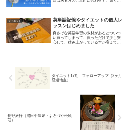
回はある方のご意向に合わせて、遠く海
外から一時帰国中の息子さんのために設
定した回でした。そのため、日程が変則
的でしたが､ご縁あってもうお一方参加下
さり、その方のお嬢さん...
英単語記憶やダイエットの個人レ
ダイエット
ッスンはじめました
良さげな英語学習の教材があるとついつ
い買ってしまって、買っただけで少し安
心して、積み上がっている本が増えてい
きませんか？しかもこれ捨てられないん
です。心の中ではいつかやろうと思って
いるから。「明日やろうはばかやろう」
と誰かから教えてもらった...
ダイエット17期 フォローアップ（2ヶ月
経過地点）
長野旅行（湯田中温泉・よろづや松籟
荘）