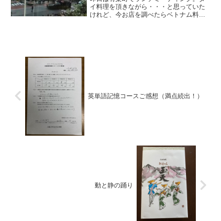
イ料理を頂きながら・・・と思っていた
けれど、今お店を調べたらベトナム料理
でした！バインセオサイゴン有楽町昨日
はトランプさんが来日中。帝国ホテルに
滞在とのことで、朝から都内は白バイだ
らけ。お散歩ついでに帝国...
英単語記憶コースご感想（満点続出！）
動と静の踊り