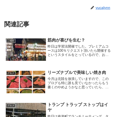
yucalynn
関連記事
筋肉が喜びを生む？
ご感想
昨日は学習法開催でした。プレミアムコ
ースは100％リクエスト頂いたら開催する
というスタイルをとっているので、お一
人様からスケジュールさえ合えば開くよ
うにしています。 昨日も遠くから田辺が
良いと言って来て下さる方にお伝えさせ
て頂きました。「な...
リーズナブルで美味しい焼き肉
グルメ
今月は北陸を放浪していますので、この
ブログも特に誰も見ていなかったらもう
書くのやめようかなと思っていたら、練
馬のグルメ情報のアクセス数がここ最近
で一番多かったので、そうか・・グルメ
情報にした方が皆さんに喜んでもらえる
のね・・・と思い、ネタに...
トランプ トラップ ストップはイ
グルメ
ヤ
昨日は有楽町でランチミーティング。タ