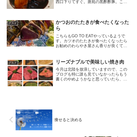
西口下りてすぐ。唐苑の黒酢酢豚。この
パンに挟んで頂くと美味しいです。コン
フォートⅢというビルの3階にあるのです
が、このビルに入っているお店は全部美
味しいです。1階はトル...
かつおのたたきが食べたくなった
グルメ
ら
こちらもGO TO EATやっているようで
す。カツオのたたきが食べたくなったら
お勧めのわらやき屋さん香りが良くて、
日本酒が進みます。チェーン店なので、
あちこちにあります。比較的若者で賑わ
っていました。食欲の秋。ダイエットの
リーズナブルで美味しい焼き肉
グルメ
秋。家にいると体重...
今月は北陸を放浪していますので、この
ブログも特に誰も見ていなかったらもう
書くのやめようかなと思っていたら、練
馬のグルメ情報のアクセス数がここ最近
で一番多かったので、そうか・・グルメ
情報にした方が皆さんに喜んでもらえる
のね・・・と思い、ネタに...
痩せると決める