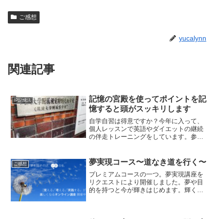
ご感想
yucalynn
関連記事
記憶の宮殿を使ってポイントを記
IP記憶法
憶すると頭がスッキリします
自学自習は得意ですか？今年に入って、
個人レッスンで英語やダイエットの継続
の伴走トレーニングをしています。参加
者の方は毎週の確認テストまでに頑張っ
て1週間を過ごされるわけです。仕事の合
間に時間を作って、コツコツコツコツ。
夢実現コース〜道なき道を行く〜
ご感想
そうなんです、お気づき...
プレミアムコースの一つ。夢実現講座を
リクエストにより開催しました。夢や目
的を持つと今が輝きはじめます。輝く今
を繋いでいくと素敵な未来への道ができ
ます。目の前に道があるから歩くのでは
なく、歩くから道ができ、その道は未来