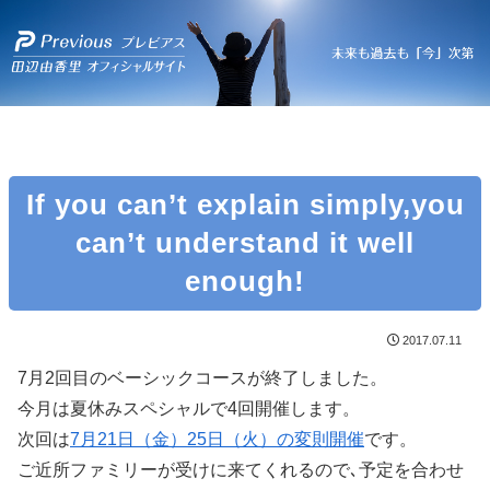
If you can’t explain simply,you
can’t understand it well
enough!
2017.07.11
7月2回目のベーシックコースが終了しました。
今月は夏休みスペシャルで4回開催します。
次回は
7月21日（金）25日（火）の変則開催
です。
ご近所ファミリーが受けに来てくれるので､予定を合わせ