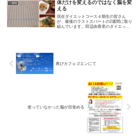
の子供たちのためになると...
体だけを変えるのではなく脳を変
ご感想
える
現在ダイエットコース４期生の皆さん
が、最後のラストスパートの2週間に取り
組んでいます。田辺由香里のダイエット
コースには、LINEあるいはFacebookグル
ープでのフォローが９０日間ついていま
すので、毎朝「おはよう！」からはじま
り、全員でコ...
再びカフェゴエンにて
使っていなかった脳が目覚める