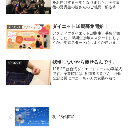
をお届けする一年となりました。今年最
後の受講生の皆さんのご感想一部抜粋で
す。＊＊＊＊＊＊＊＊＊＊＊＊＊＊＊＊
＊＊＊＊＊■半信半疑でしたが､参加して
みて自分の年代でもまだ脳を鍛えれば(方
法を取得すれば）記憶...
ダイエット18期募集開始！
ダイエット
アクティブダイエット18期生、募集開始
しました。18期生は年末スタートにしよ
うか、年始スタートにしようか迷いまし
たが、年明けスタートにします。お正月
は美味しいものを沢山食べて、お楽しみ
になったあとどうぞお越し下さい。期間
は3ヶ月。春先には軽...
我慢しないから痩せるんです。
ダイエット
12月2日は台湾ダイエットチームの卒業式
です。卒業時には､参加者の皆さん「小田
全宏会長にバニーちゃんの衣装を着てお
姫様抱っこしてもらう」というのを約束
してここまで来ました。本気で軽々持ち
上がりそうですよ。こちらは、また別の
方のお写真です。全...
徳川15代将軍