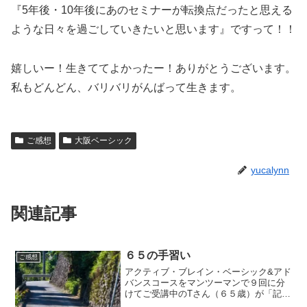
『5年後・10年後にあのセミナーが転換点だったと思える
ような日々を過ごしていきたいと思います』ですって！！
嬉しいー！生きててよかったー！ありがとうございます。
私もどんどん、バリバリがんばって生きます。
ご感想
大阪ベーシック
yucalynn
関連記事
６５の手習い
ご感想
アクティブ・ブレイン・ベーシック&アド
バンスコースをマンツーマンで９回に分
けてご受講中のTさん（６５歳）が「記憶
力を飛躍的に上げる６つの考え方」を駆