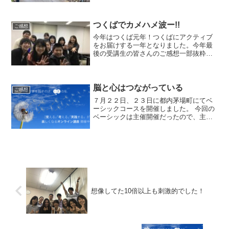
使して、ピアノの弾き語りに挑戦されま
した。今は亡きお母様を思い出させる曲
だそうです。幼い頃、...
つくばでカメハメ波ー!!
ご感想
今年はつくば元年！つくばにアクティブ
をお届けする一年となりました。今年最
後の受講生の皆さんのご感想一部抜粋で
す。＊＊＊＊＊＊＊＊＊＊＊＊＊＊＊＊
＊＊＊＊＊■半信半疑でしたが､参加して
みて自分の年代でもまだ脳を鍛えれば(方
法を取得すれば）記憶...
脳と心はつながっている
ご感想
７月２２日、２３日に都内茅場町にてベ
ーシックコースを開催しました。 今回の
ベーシックは主催開催だったので、主催
者の青木さんのお誘いを受けて集まって
下さった皆様です。青木さんの言うこと
なら騙されてもいい！と貴重な２日間を
投じて下さいました。○...
想像してた10倍以上も刺激的でした！