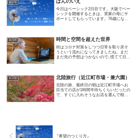
ぱんのいえ
未分類
今日はベーシック2日目です。大阪でベー
シックを開催するときは、実家の母にサ
ポートしてもらっています。76歳になり
ますが、アクティブに車もガンガン運転
して、私より運転うまいです。たまに怖
いです。いまだに実家に帰ると上げ膳据
え膳なので、今朝は二...
時間と空間を超えた世界
未分類
街はコロナ対策をしつつ日常を取り戻そ
うという流れになってきましたね。まだ
まだ先の予想はつかないので､慌てて日常
に戻らずにこの状況の中でできる事をし
ていこうと思います。私の場合はリアル
講座からズーム講座への転換というのが
今年の大きなテーマの1...
北陸旅行（近江町市場・兼六園）
未分類
北陸の旅、最終日の朝は近江町市場へお
目当ての店が1時間半待ちくらいだったの
で、すぐに入れそうなお店を選んで朝ビ
ールで朝食。北陸で食べたかったものは
ほぼ制覇。生サバが美味しかったで
す〜！食べ終わったら、街中ウォーキン
グ。尾崎神社を横目に兼六園...
『希望のつくり方』