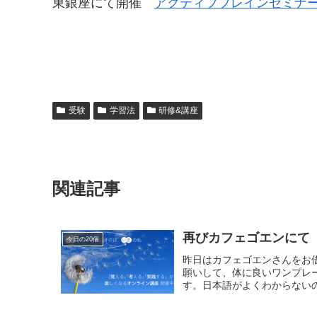
東銀座にて開催
アクティブブレインセミナ
受験
学習法
研修&講座
関連記事
再びカフェゴエンにて
今日の20個
昨日はカフェゴエンさんをお
願いして、体に良いワンプレ
す。日本語がよくわからないの