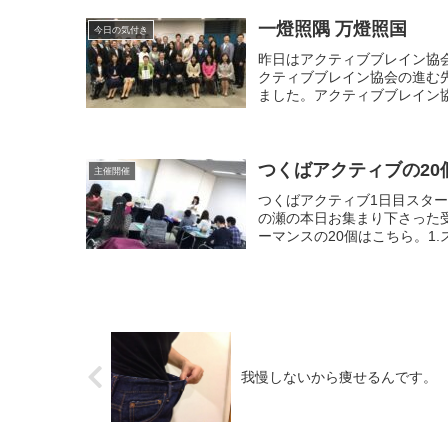
一燈照隅 万燈照国
今日の気付き
昨日はアクティブブレイン協
クティブブレイン協会の進む
ました。アクティブブレイン協会
つくばアクティブの20
主催開催
つくばアクティブ1日目スタ
の瀬の本日お集まり下さった
ーマンスの20個はこちら。1.スポ
我慢しないから痩せるんです。