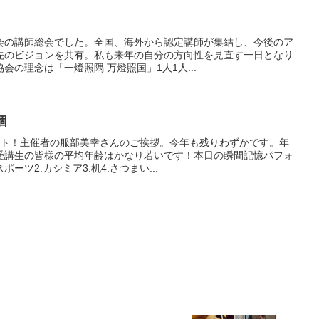
会の講師総会でした。全国、海外から認定講師が集結し、今後のア
先のビジョンを共有。私も来年の自分の方向性を見直す一日となり
の理念は「一燈照隅 万燈照国」1人1人...
個
ート！主催者の服部美幸さんのご挨拶。今年も残りわずかです。年
受講生の皆様の平均年齢はかなり若いです！本日の瞬間記憶パフォ
ーツ2.カシミア3.机4.さつまい...