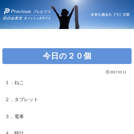
今日の２０個
2017.03.11
１．ねこ
２．タブレット
３．電車
４．時計