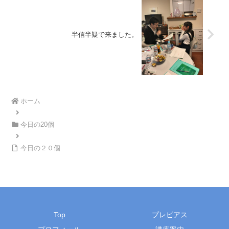
半信半疑で来ました。
ホーム
今日の20個
今日の２０個
Top
プレビアス