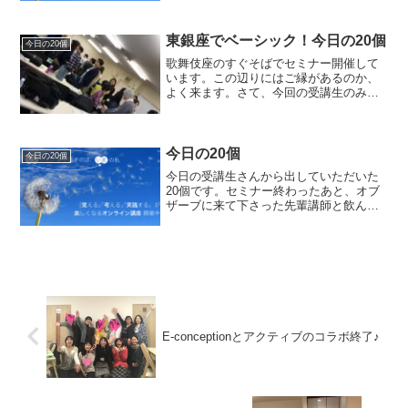
外へは集まって頂けたら私が参ります♡
お声かけ頂けると飛び上がって喜びま
す。第1回目の海外アクテ...
東銀座でベーシック！今日の20個
今日の20個
歌舞伎座のすぐそばでセミナー開催して
います。この辺りにはご縁があるのか、
よく来ます。さて、今回の受講生のみな
さんからの出題です。お茶シリーズやめ
てーと思いながら頑張りました！1.つく
え2.猿人3.トラック4.さんぴん茶5.プーア
ル茶6.ジャ...
今日の20個
今日の20個
今日の受講生さんから出していただいた
20個です。セミナー終わったあと、オブ
ザーブに来て下さった先輩講師と飲ん
で、家に帰ってさらに一人のみしたあと
のアウトプット。頑張ってみま〜す！
１．ねこ２．ボールペン３．サッカー
４．電車５．焼きとり６．トラ...
E-conceptionとアクティブのコラボ終了♪