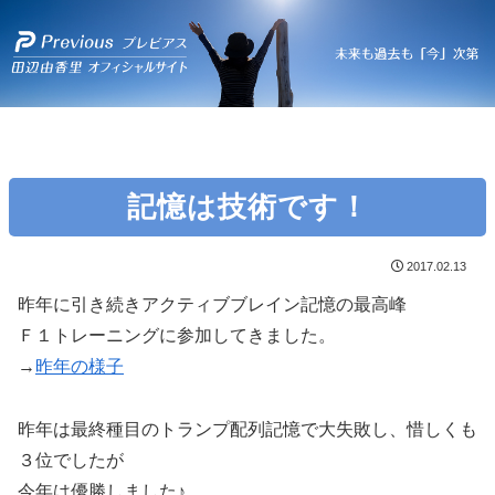
記憶は技術です！
2017.02.13
昨年に引き続きアクティブブレイン記憶の最高峰
Ｆ１トレーニングに参加してきました。
→
昨年の様子
昨年は最終種目のトランプ配列記憶で大失敗し、惜しくも
３位でしたが
今年は優勝しました♪