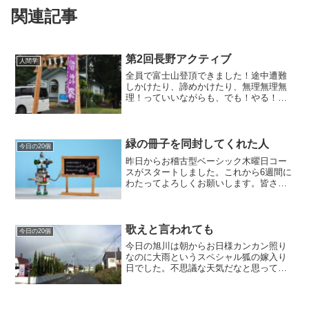
関連記事
第2回長野アクティブ
人間学
全員で富士山登頂できました！途中遭難
しかけたり、諦めかけたり、無理無理無
理！っていいながらも、でも！やる！っ
て頑張り続けた受講生の皆様の笑顔で
す。「ありのまま」という言葉。自然界
の樹木を見ると、最初は一粒の種が「あ
りのまま」です。芽がでると...
緑の冊子を同封してくれた人
今日の20個
昨日からお稽古型ベーシック木曜日コー
スがスタートしました。これから6週間に
わたってよろしくお願いします。皆さん
からの出題20コです。1，ティッシュ2．
まんじゅう3．福沢諭吉4．お茶5．おはし
6．はさみ7．めがね8．ハンカチ9．マン
ガ10．ね...
歌えと言われても
今日の20個
今日の旭川は朝からお日様カンカン照り
なのに大雨というスペシャル狐の嫁入り
日でした。不思議な天気だなと思ってい
ると、空に大きな虹が現れ、本日のアク
ティブの会場が虹のアーチにスッポリと
包まれました。旭川ってよく虹が出る