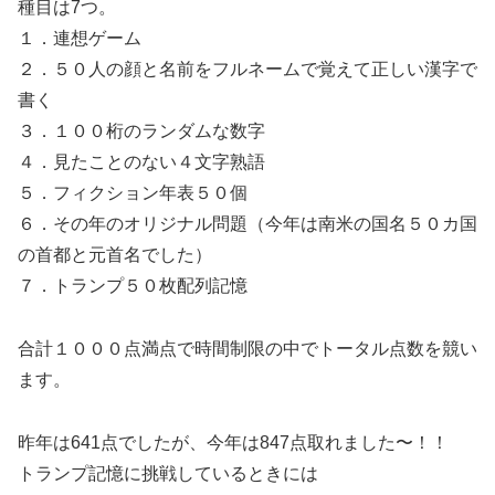
種目は7つ。
１．連想ゲーム
２．５０人の顔と名前をフルネームで覚えて正しい漢字で
書く
３．１００桁のランダムな数字
４．見たことのない４文字熟語
５．フィクション年表５０個
６．その年のオリジナル問題（今年は南米の国名５０カ国
の首都と元首名でした）
７．トランプ５０枚配列記憶
合計１０００点満点で時間制限の中でトータル点数を競い
ます。
昨年は641点でしたが、今年は847点取れました〜！！
トランプ記憶に挑戦しているときには