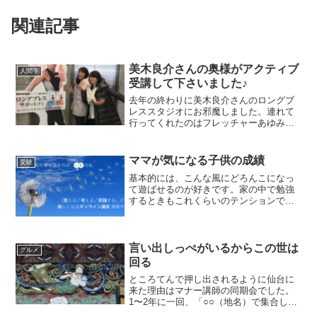
関連記事
美木良介さんの奥様がアクティブ
人間学
受講して下さいました♪
去年の終わりに美木良介さんのロングブ
レススタジオにお邪魔しました。連れて
行ってくれたのはフレッチャーあゆみさ
ん。まもなくアクティブの認定講師にな
って､オーストラリアでアクティブブレイ
ンセミナーを開催される予定です。【追
ママが気になる子供の成績
受験
記】合格されました！→...
基本的には、こんな風にどろんこになっ
て遊ばせるのが好きです。家の中で勉強
するときもこれくらいのテンションで楽
しみたいですね。今日は学習法でした。
参加者は現役中学生とそのお母様方とい
うことで目的は子供の試験の成績を上げ
ることです。ですが、その...
言い出しっぺがいるからこの世は
グルメ
回る
ところてんで押し出されるように仙台に
来た理由はマナー講師の同期会でした。
1〜2年に一回、「○○（地名）で集合しま
しょう！」と声をかけて下さるSさんがい