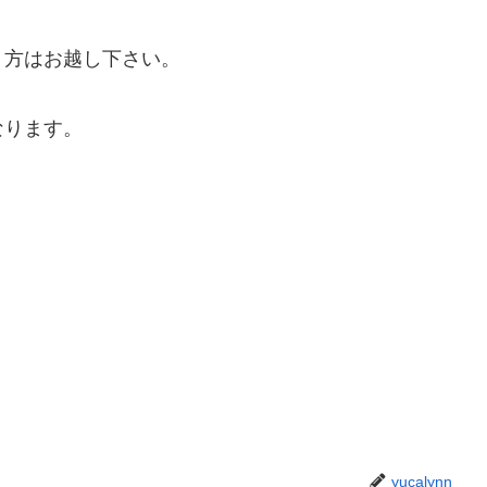
う方はお越し下さい。
なります。
yucalynn