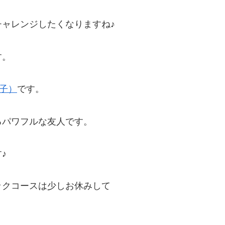
ャレンジしたくなりますね♪
す。
女子）
です。
るパワフルな友人です。
♪
ックコースは少しお休みして