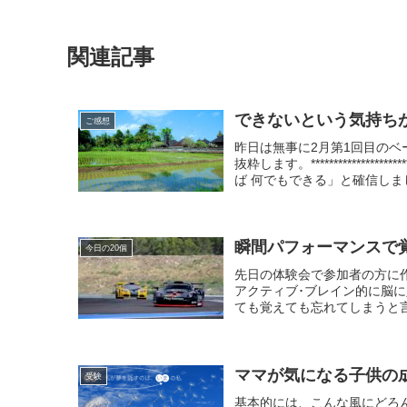
関連記事
できないという気持ち
ご感想
昨日は無事に2月第1回目の
抜粋します。*************
ば 何でもできる」と確信しまし
瞬間パフォーマンスで覚
今日の20個
先日の体験会で参加者の方に
アクティブ･ブレイン的に脳
ても覚えても忘れてしまうと言
ママが気になる子供の
受験
基本的には、こんな風にどろ