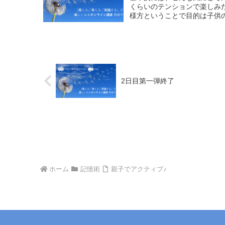
くらいのテンションで楽しみ
様方ということで目的は子供の
2日目第一弾終了
ホーム
記憶術
親子でアクティブ♪