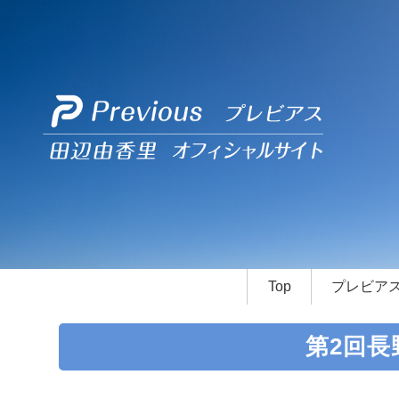
Top
プレビア
第2回長