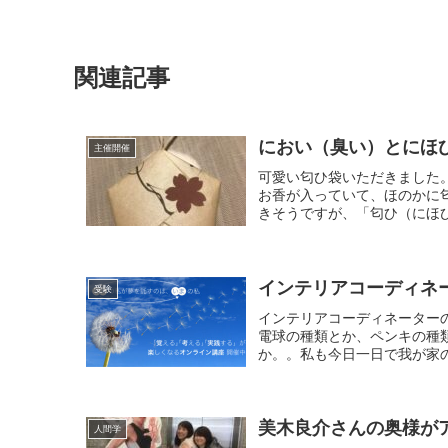
関連記事
におい（臭い）とにほ
主催開催
可愛い匂ひ袋いただきました
お香が入っていて、ほのかに
きそうですが、「匂ひ（にほひ
インテリアコーディネ
受験
インテリアコーディネーター
電球の種類とか、ペンキの種
か。。私も今日一日で我が家の
美木良介さんの奥様が
人間学