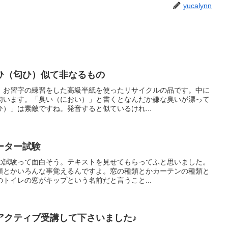
yucalynn
ひ（匂ひ）似て非なるもの
。お習字の練習をした高級半紙を使ったリサイクルの品です。中に
匂います。「臭い（におい）」と書くとなんだか嫌な臭いが漂って
）」は素敵ですね。発音すると似ているけれ...
ーター試験
の試験って面白そう。テキストを見せてもらってふと思いました。
類とかいろんな事覚えるんですよ。窓の種類とかカーテンの種類と
トイレの窓がキップという名前だと言うこと...
アクティブ受講して下さいました♪