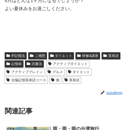
8月はどんな1ヶ月になるでしょうか？
よい夏休みをお過ごしください。
IP記憶法
ご感想
ダイエット
研修&講座
英単語
記憶術
読書法
アクティブダイエット
アクティブブレイン
グルメ
ダイエット
全脳記憶英単語コース
旅
英単語
yucalynn
関連記事
雨・雨・雨の台湾旅行
動画