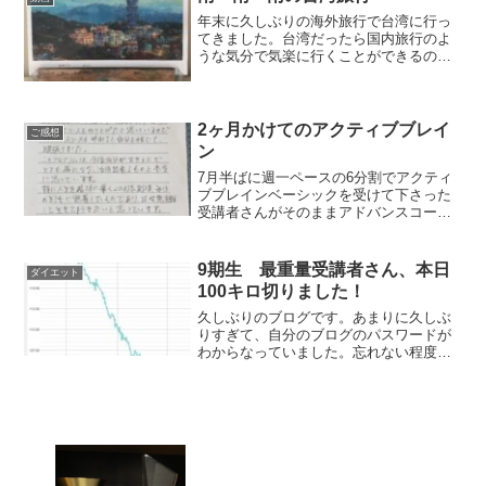
年末に久しぶりの海外旅行で台湾に行っ
てきました。台湾だったら国内旅行のよ
うな気分で気楽に行くことができるの
で、準備が簡単ということもあり行き先
に決定。ここ数年コロナでどこにもいけ
なくなっていたので、海外に行くのは気
分的に「よっこらしょ」って...
2ヶ月かけてのアクティブブレイ
ご感想
ン
7月半ばに週一ペースの6分割でアクティ
ブブレインベーシックを受けて下さった
受講者さんがそのままアドバンスコース
も3分割（結果的に4分割）でご受講下さ
いました。アドバンスを受けられてのご
感想です。オンラインでの分割コースは
9期生 最重量受講者さん、本日
ダイエット
ゆっくりと時間をかけ...
100キロ切りました！
久しぶりのブログです。あまりに久しぶ
りすぎて、自分のブログのパスワードが
わからなっていました。忘れない程度に
書かなくちゃですね。さて、今日はダイ
エット講座の様子です。本日めでたく体
重が二桁になった！！という喜ばしいご
報告がありました！！スタ...