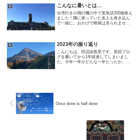
で長野まで行ったら、長野...
こんなに暑いとは…
旅
台湾行きの飛行機の中で英単語200個覚え
ました！隣に座っていた友人も巻き込ん
で一緒に。おかげで映画は見られません
でしたが、200個進めた！という嬉しさで
一杯！そして到着した松山空港。 快晴で
す。台湾がこんなに暑いとは、、。もう
ちょっと秋っぽ...
2023年の振り返り
旅
こんにちは。田辺由香里です。前回ブロ
グを書いてから1年経過してしまいまし
た。今年一年がどんな一年だったか、昨
年同様振り返ってみます。1月年明けは富
山からスタートです。海王丸パークから
立山連峰が綺麗に見えました。新年初登
山は高川山YouTub...
Once done is half done