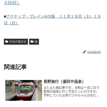
５日(日）
■
アクティブ・ブレインin大阪 １１月１８日（土）１９
日（日）
今日の気付き
旅
yucalynn
関連記事
長野旅行（湯田中温泉）
旅
またまた旅記事です。当初は一泊二日で
群馬の温泉に行く予定だったのですが、
予約していたお宿でコロちゃんが出たよ
うで、急遽旅先を変更。突然でなかなか
予約取れずでしたが、長野県の湯田中温
泉が取れたので行ってきました。新幹線