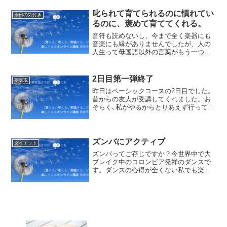
叱られて育てられるのに慣れてい
今日の気付き
るのに、褒めて育ててくれる。
音符も読めないし、今まで全く楽器にも
音楽にも縁がありませんでしたが、人の
人生って母国語以外の言葉がもう一つ話
せて、何か楽器が弾ければ素晴らしい人
生になるよと昔どこかで誰かに聞いたこ
とがあるので、始めてみることにしまし
2日目第一弾終了
夢実現
た。ゆっくりでいいし、演...
昨日はベーシックコースの2日目でした。
昔からの友人が受講してくれました。お
そらく､私がやるからとりあえず行ってあ
げようという優しい気持ちで参加してく
れているのだと思いますが、そんな友人
がとっても嬉しそうにしている姿を見て
いつも非常に嬉しくて...
ズンバにアクティブ
ダイエット
ズンバってご存じですか？今世界中で大
ブレイク中のコロンビア発祥のダンスで
す。ダンスの心得が全くない私でも楽し
めます。ご近所奥様に誘われて、週一回
のズンバクラスに通い始めたのが１年
前？行けるときだけ参加させてもらうと
いうゆる〜い感じが許される...