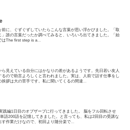
e
を前に、ぐずぐずしていたらこんな言葉が思い浮かびました。「取
じ」誰の言葉だったか調べてみると、いろいろ出てきました。「始
rst step is a...
から見えている自分にはかなりの差があるようです。先日若い友人
するので助言よろしくと言われました。実は、人前で話す仕事をし
挨拶は大の苦手です。私に聞いてくるの間違...
実践編1日目のオブザーブに行ってきました。 脳をフル回転させ
単語200語を記憶してきました。と言っても、私は2回目の受講な
す作業だけなので、初回より随分楽で...