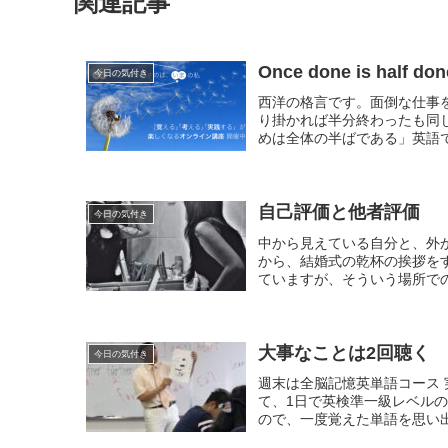
関連記事
Once done is half don
今日の気付き
西洋の格言です。面倒な仕事
り掛かれば半分終わったも同
めは全体の半ばである」英語ではThe fi
自己評価と他者評価
今日の気付き
中から見えている自分と、外
から、結婚式の乾杯の挨拶を
ていますが、そういう場所での
大事なことは2回聴く
今日の気付き
週末は全脳記憶英単語コース 
て、1日で英検準一級レベルの
ので、一度覚えた単語を思い出