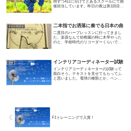
間ずつ4日に分けてとあるスクールにて開
催担当しています。昨日の夜は第1回目の
講座でした。参加者の皆様から出題され
た20個です。１．テレビ２．時計３．ぶ
どう４．セツさん５．バスケットボール
６．マクドナルド...
二本指でお洒落に奏でる日本の曲
今日の気付き
二度目のハープレッスンに行ってきまし
た。楽器なんて幼稚園の時に木琴やった
のと、学校時代のリコーダーくらいで、
お稽古なんて初めてなので、楽譜持って
行くとかそういう基本的なこともわから
ず手ぶらで行ってしまいました。「あ
れ？楽譜は？」「あ！ごめん...
インテリアコーディネーター試験
受験
インテリアコーディネーターの試験って
面白そう。テキストを見せてもらってふ
と思いました。電球の種類とか、ペンキ
の種類とかいろんな事覚えるんですよ。
窓の種類とかカーテンの種類とか。。私
も今日一日で我が家のトイレの窓がキッ
プという名前だと言うこと...
F1トレーニングで入賞！